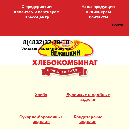
О предприятии
Наша продукция
Клиентам и партнерам
Акционерам
Пресс-центр
Контакты
Войти
8(4832)32-79-10
Заказать обратный звонок
Хлеба
Булочные и сдобные
изделия
Сухарно-бараночные
Кондитерские
изделия
изделия